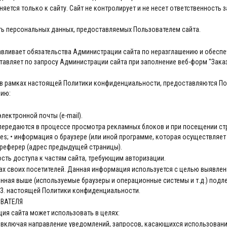
ется только к сайту. Сайт не контролирует и не несет ответственность з
ть персональных данных, предоставляемых Пользователем сайта.
авливает обязательства Администрации сайта по неразглашению и обес
авляет по запросу Администрации сайта при заполнение веб-форм "Зака
е в рамках настоящей Политики конфиденциальности, предоставляются По
ию:
электронной почты (e-mail).
передаются в процессе просмотра рекламных блоков и при посещении стр
kies; • информация о браузере (или иной программе, которая осуществляет 
 реферер (адрес предыдущей страницы).
ость доступа к частям сайта, требующим авторизации.
есах своих посетителей. Данная информация используется с целью выявлен
нная выше (используемые браузеры и операционные системы и т.д.) подл
 5.3. настоящей Политики конфиденциальности.
ОВАТЕЛЯ
ия сайта может использовать в целях:
, включая направление уведомлений, запросов, касающихся использования