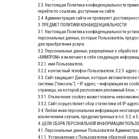
2.3. Настоящая Политика конфиденциальности применя
перейти по ссылкам, доступным на сайте.
2.4. Администрация сайта не проверяет достовернос
3. ПРЕДМЕТ ПОЛИТИКИ КОНФИДЕНЦИАЛЬНОСТИ
3.1. Настоящая Политика конфиденциальности устан
персональных данных, которые Пользователь предост
для приобретения услуги.
3.2. Персональные данные, разрешённые к обработк
«ХИМПРОМ» и включают в себя следующую информац
3.2.1. имя Пользователя;
3.2.2. контактный телефон Пользователя; 3.2.3. адрес 
3.3. Сайт защищает Данные, которые автоматически 
системы ("пиксель"): • IP адрес; • информация из coo
страницы, на которой расположен рекламный блок; •
3.3.1. Отключение cookies может повлечь невозможн
3.3.2. Сайт осуществляет сбор статистики об IP-адр
3.4. Любая иная персональная информация неоговоре
исключением случаев, предусмотренных в п.п. 5.2. и
4. ЦЕЛИ СБОРА ПЕРСОНАЛЬНОЙ ИНФОРМАЦИИ ПОЛЬЗ
4.1. Персональные данные Пользователя Администрац
4.1.1. Установления с Пользователем обратной связи