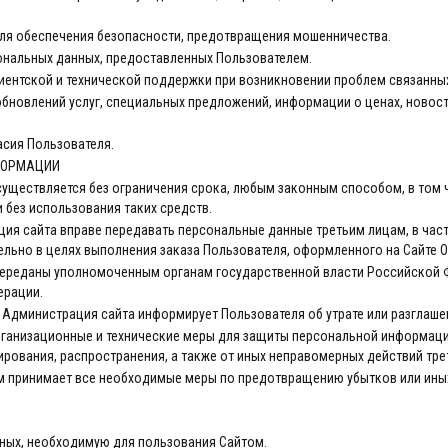
для обеспечения безопасности, предотвращения мошенничества.
ональных данных, предоставленных Пользователем.
иентской и технической поддержки при возникновении проблем связанны
 обновлений услуг, специальных предложений, информации о ценах, новост
асия Пользователя.
НФОРМАЦИИ
существляется без ограничения срока, любым законным способом, в том
 без использования таких средств.
ация сайта вправе передавать персональные данные третьим лицам, в час
ельно в целях выполнения заказа Пользователя, оформленного на Сайте
 переданы уполномоченным органам государственной власти Российской 
ерации.
х Администрация сайта информирует Пользователя об утрате или разглаш
рганизационные и технические меры для защиты персональной информаци
ирования, распространения, а также от иных неправомерных действий тре
ем принимает все необходимые меры по предотвращению убытков или иных
нных, необходимую для пользования Сайтом.