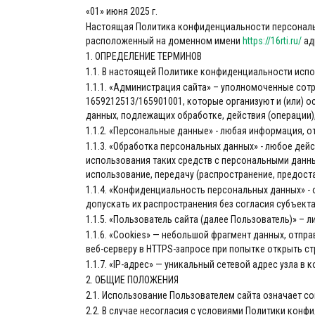
«01» июня 2025 г.
Настоящая Политика конфиденциальности персональн
расположенный на доменном имени
https://16rti.ru/
ад
1. ОПРЕДЕЛЕНИЕ ТЕРМИНОВ
1.1. В настоящей Политике конфиденциальности исп
1.1.1. «Администрация сайта» – уполномоченные сот
1659212513/165901001, которые организуют и (или) 
данных, подлежащих обработке, действия (операции
1.1.2. «Персональные данные» - любая информация, 
1.1.3. «Обработка персональных данных» - любое дей
использования таких средств с персональными данным
использование, передачу (распространение, предоста
1.1.4. «Конфиденциальность персональных данных» 
допускать их распространения без согласия субъект
1.1.5. «Пользователь сайта (далее Пользователь)» – 
1.1.6. «Cookies» — небольшой фрагмент данных, отпр
веб-серверу в HTTPS-запросе при попытке открыть с
1.1.7. «IP-адрес» — уникальный сетевой адрес узла в 
2. ОБЩИЕ ПОЛОЖЕНИЯ
2.1. Использование Пользователем сайта означает 
2.2. В случае несогласия с условиями Политики кон