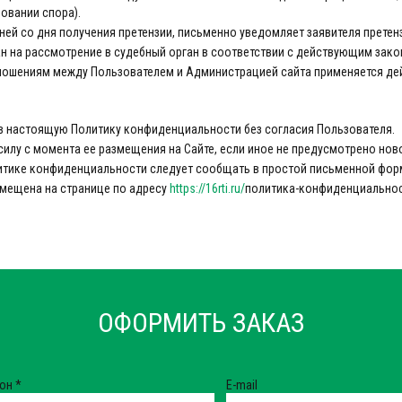
овании спора).
дней со дня получения претензии, письменно уведомляет заявителя претен
дан на рассмотрение в судебный орган в соответствии с действующим за
тношениям между Пользователем и Администрацией сайта применяется д
 в настоящую Политику конфиденциальности без согласия Пользователя.
 силу с момента ее размещения на Сайте, если иное не предусмотрено н
литике конфиденциальности следует сообщать в простой письменной фор
мещена на странице по адресу
https://16rti.ru/
политика-конфиденциальност
ОФОРМИТЬ ЗАКАЗ
фон
*
E-mail