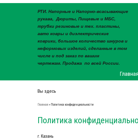
РТИ. Напорные и Напорно-всасывающие
рукава, Дюриты, Пищевые и МБС,
трубки резиновые и тех. пластины,
авто ковры и диэлектрические
коврики, большое количество шнуров и
неформовых изделий, сделанные в том
числе и под заказ по вашим
чертежам. Продажа по всей России.
Главна
Вы здесь
Главная
» Политика конфиденциальности
Политика конфиденциальн
г. Казань