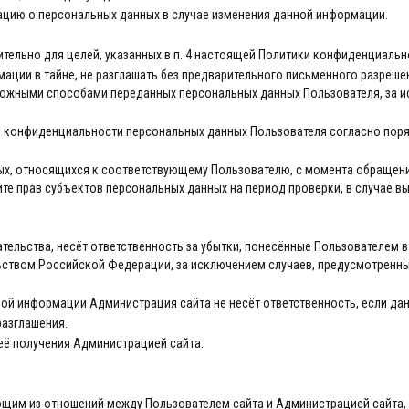
ацию о персональных данных в случае изменения данной информации.
тельно для целей, указанных в п. 4 настоящей Политики конфиденциальн
ации в тайне, не разглашать без предварительного письменного разреше
ожными способами переданных персональных данных Пользователя, за искл
ы конфиденциальности персональных данных Пользователя согласно поря
ых, относящихся к соответствующему Пользователю, с момента обращени
те прав субъектов персональных данных на период проверки, в случае 
зательства, несёт ответственность за убытки, понесённые Пользователем
ством Российской Федерации, за исключением случаев, предусмотренных п.п
ьной информации Администрация сайта не несёт ответственность, если д
разглашения.
 её получения Администрацией сайта.
ающим из отношений между Пользователем сайта и Администрацией сайта,