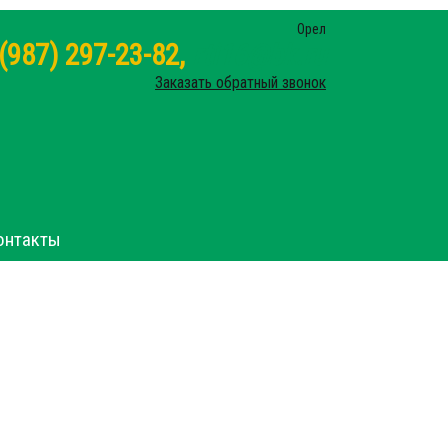
Орел
 (987) 297-23-82,
rti16@bk.ru
Заказать обратный звонок
онтакты