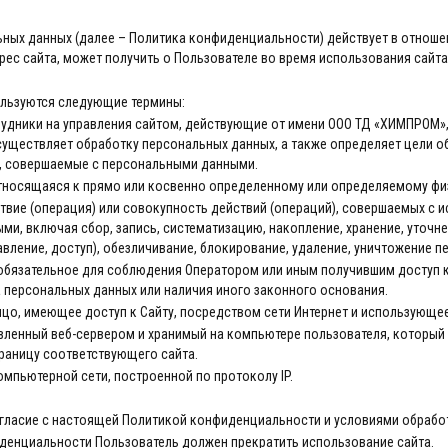
ых данных (далее – Политика конфиденциальности) действует в отноше
рес сайта, может получить о Пользователе во время использования сайта,
ользуются следующие термины:
рудники на управления сайтом, действующие от имени ООО ТД «ХИМПРОМ»,
осуществляет обработку персональных данных, а также определяет цели 
), совершаемые с персональными данными.
относящаяся к прямо или косвенно определенному или определяемому фи
ствие (операция) или совокупность действий (операций), совершаемых с 
и, включая сбор, запись, систематизацию, накопление, хранение, уточне
вление, доступ), обезличивание, блокирование, удаление, уничтожение п
- обязательное для соблюдения Оператором или иным получившим доступ
а персональных данных или наличия иного законного основания.
лицо, имеющее доступ к Сайту, посредством сети Интернет и использующее
авленный веб-сервером и хранимый на компьютере пользователя, который 
траницу соответствующего сайта.
компьютерной сети, построенной по протоколу IP.
согласие с настоящей Политикой конфиденциальности и условиями обрабо
фиденциальности Пользователь должен прекратить использование сайта.