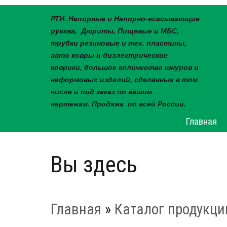
РТИ. Напорные и Напорно-всасывающие
рукава, Дюриты, Пищевые и МБС,
трубки резиновые и тех. пластины,
авто ковры и диэлектрические
коврики, большое количество шнуров и
неформовых изделий, сделанные в том
числе и под заказ по вашим
чертежам. Продажа по всей России.
Главная
Вы здесь
Главная
»
Каталог продукци