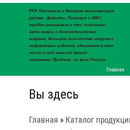
РТИ. Напорные и Напорно-всасывающие
рукава, Дюриты, Пищевые и МБС,
трубки резиновые и тех. пластины,
авто ковры и диэлектрические
коврики, большое количество шнуров и
неформовых изделий, сделанные в том
числе и под заказ по вашим
чертежам. Продажа по всей России.
Главная
Вы здесь
Главная
»
Каталог продукци